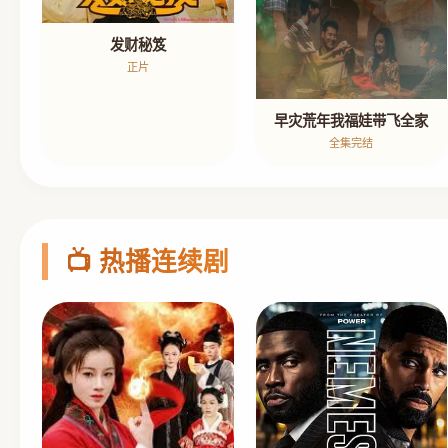
发财秘笈
正片
早灾荒年我福娃带飞全家
全集完结
📺 热播连续剧