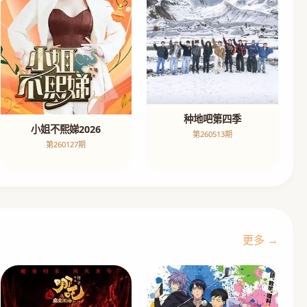
种地吧第四季
小姐不熙娣2026
第260513期
第260127期
更多 →