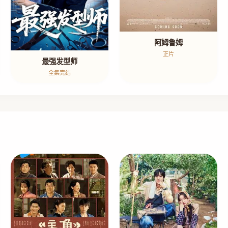
阿姆鲁姆
正片
最强发型师
全集完结