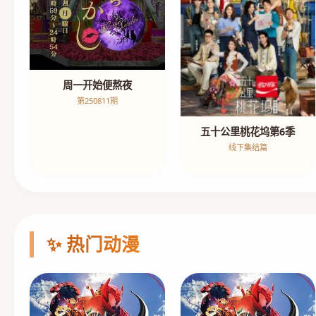
周一开始便熬夜
第250811期
五十公里桃花坞第6季
线下集结篇
✨ 热门动漫