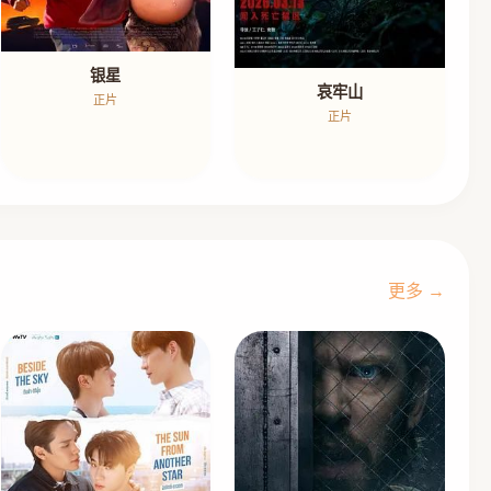
银星
哀牢山
正片
正片
更多 →