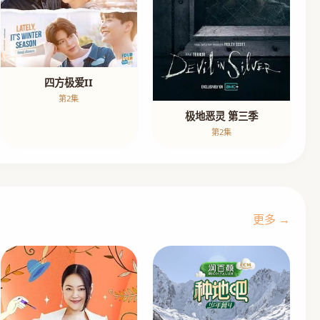
四方极爱II
第2集
极地恶灵 第三季
第2集
更多 →