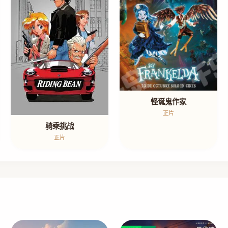
怪诞鬼作家
正片
骑乘挑战
正片