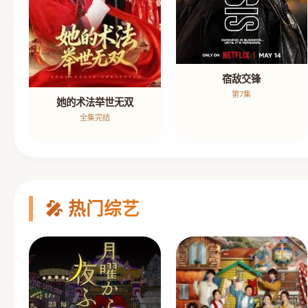
宿敌交锋
第7集
她的术法举世无双
全集完结
🎤 热门综艺