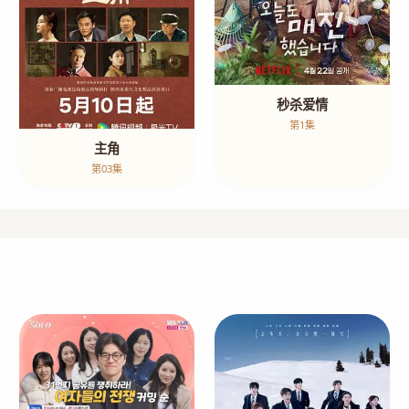
秒杀爱情
第1集
主角
第03集