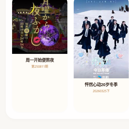
周一开始便熬夜
第250811期
怦然心动20岁冬季
20260325下