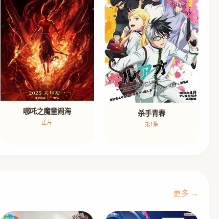
哪吒之魔童闹海
杀手青春
正片
第1集
更多 →